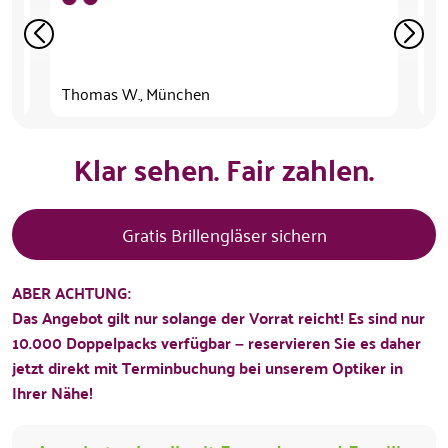
abe
su
un
Thomas W., München
Re
Klar sehen. Fair zahlen.
Gratis Brillengläser sichern
ABER ACHTUNG:
Das Angebot gilt nur solange der Vorrat reicht! Es sind nur
10.000 Doppelpacks verfügbar – reservieren Sie es daher
jetzt direkt mit Terminbuchung bei unserem Optiker in
Ihrer Nähe!