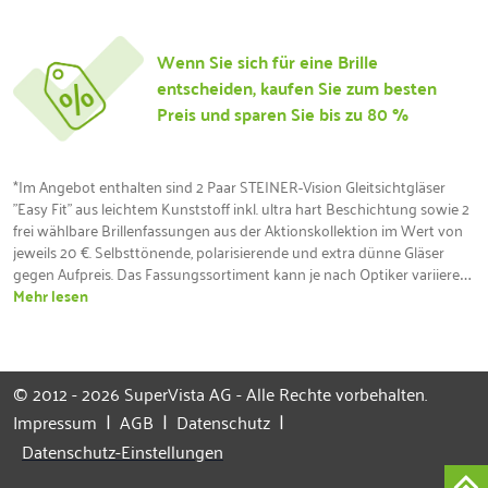
Wenn Sie sich für eine Brille
entscheiden, kaufen Sie zum besten
Preis und sparen Sie bis zu 80 %
*Im Angebot enthalten sind 2 Paar STEINER-Vision Gleitsichtgläser 
"Easy Fit" aus leichtem Kunststoff inkl. ultra hart Beschichtung sowie 2 
frei wählbare Brillenfassungen aus der Aktionskollektion im Wert von 
jeweils 20 €. Selbsttönende, polarisierende und extra dünne Gläser 
gegen Aufpreis. Das Fassungssortiment kann je nach Optiker variieren. 
Der für dieses Angebot gültige Gutscheincode muss dem Optiker bei 
Mehr lesen
Bestellung vorgelegt werden. Eine nachträgliche Anrechnung ist 
ausgeschlossen. Der Sehtest nach Standard-Verfahren ist inklusive 
und kann durch eine Augenoptikmeister vor Ort oder durch einen 
medizinischen Dienstleister unter augenärztlicher Aufsicht ausgeführt 
© 2012 - 2026 SuperVista AG - Alle Rechte vorbehalten.
werden. Lieferbereich soweit technisch möglich und solange der 
|
|
|
Impressum
AGB
Datenschutz
Vorrat reicht. Zusätzlich enthalten: 24 Monate Brillenversicherung 
(focus Assekuradeur GmbH, Siemensstraße 2, 15711 Königs 
Datenschutz-Einstellungen
Wusterhausen) zur Absicherung bei Sehstärkenänderung ab 0.50 dpt 